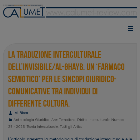
Vai
al
contenuto
La traduzione interculturale
dell’invisibile/Al-Ghayb. Un ‘farmaco
semiotico’ per le sincopi giuridico-
comunicative tra individui di
differente cultura.
M. Ricca
Antropologia Giuridica
,
Aree Tematiche
,
Diritto Interculturale
,
Numero
25 - 2026
,
Teoria Interculturale
,
Tutti gli Articoli
L’articolo presenta la metodologia di traduzione interculturale e le