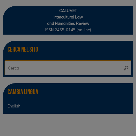
CALUMET
Intercultural Law
and Humanities Review
ISSN 2465-0145 (on-line)
Cerca nel sito
Ce
Cerca
Cambia lingua
English