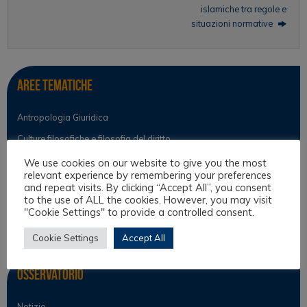
islamiche tra regole e
situazioni normative
Aree tematiche
Antropologia Giuridica
Culture filosofiche e filosofia del diritto
Diritto e Religione
We use cookies on our website to give you the most
relevant experience by remembering your preferences
Diritto Interculturale
and repeat visits. By clicking “Accept All”, you consent
to the use of ALL the cookies. However, you may visit
Teoria del diritto
"Cookie Settings" to provide a controlled consent.
Teoria Interculturale
Cookie Settings
Accept All
Osservatorio
Notizie